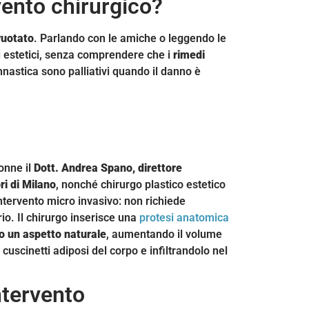
vento chirurgico?
vuotato
. Parlando con le amiche o leggendo le
ti estetici, senza comprendere che i
rimedi
innastica sono palliativi quando il danno è
onne il
Dott. Andrea Spano, direttore
ri di Milano
, nonché chirurgo plastico estetico
intervento micro invasivo: non richiede
rio. Il chirurgo inserisce una
protesi anatomica
o un aspetto naturale
, aumentando il volume
 cuscinetti adiposi del corpo e infiltrandolo nel
ntervento