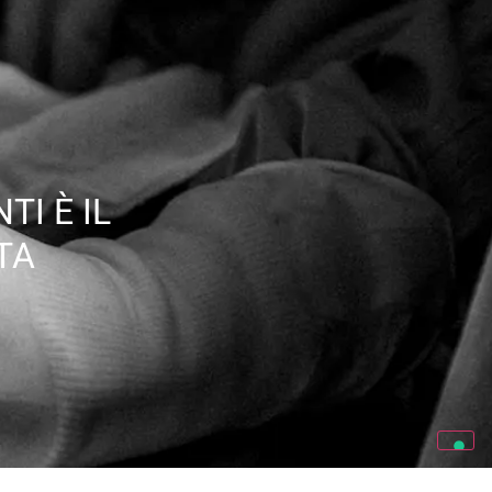
TI È IL
TA