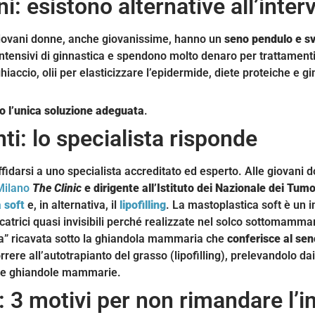
: esistono alternative all’inter
giovani donne, anche giovanissime, hanno un
seno pendulo e s
 intensivi di ginnastica e spendono molto denaro per trattamen
hiaccio, olii per elasticizzare l’epidermide, diete proteiche e g
ono l’unica soluzione adeguata
.
ti: lo specialista risponde
idarsi a uno specialista accreditato ed esperto. Alle giovani d
Milano
The Clinic
e dirigente all’Istituto dei Nazionale dei Tumo
 soft
e, in alternativa, il
lipofilling
. La mastoplastica soft è un 
cicatrici quasi invisibili perché realizzate nel solco sottomamma
sca” ricavata sotto la ghiandola mammaria che
conferisce al sen
orrere all’autotrapianto del grasso (lipofilling), prelevandolo dai
alle ghiandole mammarie.
 3 motivi per non rimandare l’i