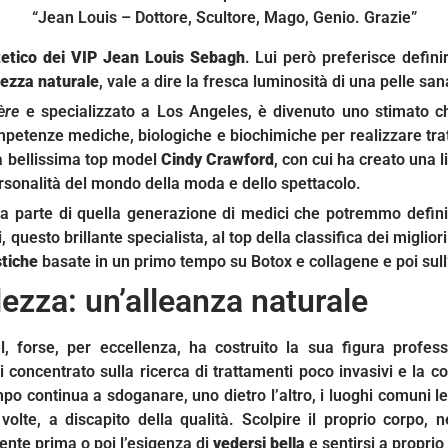
“Jean Louis – Dottore, Scultore, Mago, Genio. Grazie”
tetico dei VIP Jean Louis Sebagh
. Lui però preferisce defini
lezza naturale
, vale a dire la fresca luminosità di una pelle sana
ère
e specializzato a Los Angeles, è divenuto uno stimato chi
mpetenze mediche, biologiche e biochimiche per realizzare tratt
la bellissima top model
Cindy Crawford
, con cui ha creato una l
rsonalità del mondo della moda e dello spettacolo.
 fa parte di quella generazione di medici che potremmo defin
, questo brillante specialista, al top della classifica dei miglior
stiche
basate in un primo tempo su Botox e collagene e poi sull’u
lezza: un’alleanza naturale
l, forse, per eccellenza, ha costruito la sua figura profess
di concentrato sulla ricerca di trattamenti poco invasivi e la 
empo continua a sdoganare, uno dietro l’altro, i luoghi comuni l
 volte, a discapito della qualità. Scolpire il proprio corpo
nte prima o poi l’esigenza di
vedersi bella
e sentirsi a proprio