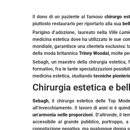
Il dono di un paziente al famoso
chirurgo es
piuttosto restaurarlo per riportarlo alla sua
bel
Parigino d’adozione, laureato nella
Ville Lumi
medicina estetica dove ha utilizzato le sue co
mondiale, garantisce una clientela esclusiva: 
della moda britannica
Trinny Woodal
, molte pe
Sebagh, un maestro della chirurgia estetica,
formativo, fra le tante specializzazioni possibili
medicina estetica, studiando
tecniche pionieri
Chirurgia estetica e bel
Sebagh
, il chirurgo estetico delle Top Mode
all’invecchiamento. Il lavoro di anni si è quin
un’armonia nelle proporzioni
. D’altronde, il t
accessibile al grande pubblico, purtroppo, a
connotazione negativa, ma qualunque donna se