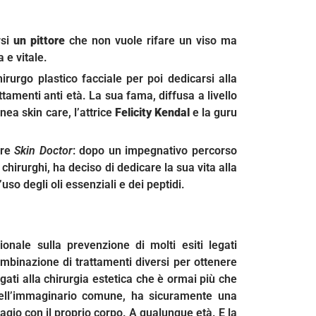
rsi
un pittore
che non vuole rifare un viso ma
 e vitale.
rurgo plastico facciale per poi dedicarsi alla
amenti anti età. La sua fama, diffusa a livello
inea skin care, l’attrice
Felicity Kendal
e la guru
ire
Skin Doctor
: dopo un impegnativo percorso
i chirurghi, ha deciso di dedicare la sua vita alla
so degli oli essenziali e dei peptidi.
ionale sulla prevenzione di molti esiti legati
combinazione di trattamenti diversi per ottenere
egati alla chirurgia estetica che è ormai più che
, nell’immaginario comune, ha sicuramente una
 agio con il proprio corpo. A qualunque età. E la