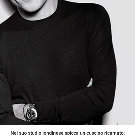
Nel suo studio londinese spicca un cuscino ricamato: