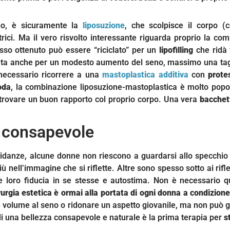
pio, è sicuramente la
liposuzione
, che scolpisce il corpo (c
rici. Ma il vero risvolto interessante riguarda proprio la comb
rasso ottenuto può essere “riciclato” per un
lipofilling
che ridà 
ata anche per un modesto aumento del seno, massimo una taglia
necessario ricorrere a una
mastoplastica additiva
con
protes
oda
, la combinazione liposuzione-mastoplastica è molto popo
itrovare un buon rapporto col proprio corpo. Una vera
bacche
e consapevole
vidanze, alcune donne non riescono a guardarsi allo specchi
nell’immagine che si riflette. Altre sono spesso sotto ai riflet
 loro fiducia in se stesse e autostima. Non è necessario q
rurgia estetica è ormai alla portata di ogni donna a condizione
a e volume al seno o ridonare un aspetto giovanile, ma non può 
di una bellezza consapevole e naturale è la prima terapia per
s