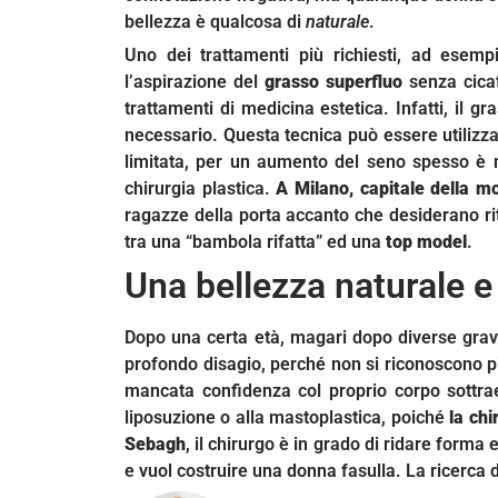
bellezza è qualcosa di
naturale
.
Uno dei trattamenti più richiesti, ad esem
l’aspirazione del
grasso superfluo
senza cicat
trattamenti di medicina estetica. Infatti, il g
necessario. Questa tecnica può essere utilizz
limitata, per un aumento del seno spesso è 
chirurgia plastica.
A Milano, capitale della m
ragazze della porta accanto che desiderano r
tra una “bambola rifatta” ed una
top model
.
Una bellezza naturale 
Dopo una certa età, magari dopo diverse gra
profondo disagio, perché non si riconoscono più 
mancata confidenza col proprio corpo sottrae
liposuzione o alla mastoplastica, poiché
la chi
Sebagh
, il chirurgo è in grado di ridare form
e vuol costruire una donna fasulla. La ricerca 